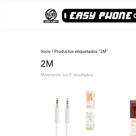
Inicio
/ Productos etiquetados “2M”
2M
Ordenado
Mostrando los 6 resultados
por
popularidad