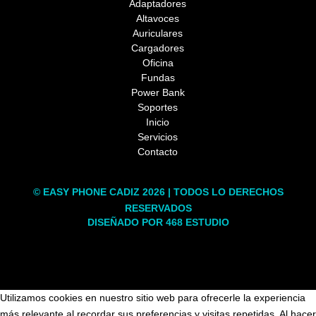
Adaptadores
Altavoces
Auriculares
Cargadores
Oficina
Fundas
Power Bank
Soportes
Inicio
Servicios
Contacto
© EASY PHONE CADIZ 2026 | TODOS LO DERECHOS
RESERVADOS
DISEÑADO POR 468 ESTUDIO
Utilizamos cookies en nuestro sitio web para ofrecerle la experiencia
más relevante al recordar sus preferencias y visitas repetidas. Al hacer