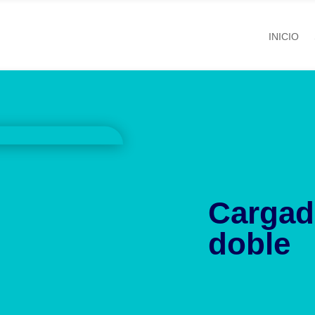
INICIO
Cargad
doble