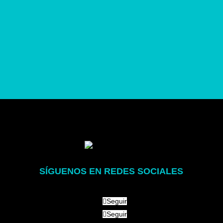
able para Iphone trenzado de
aluminio 1M
SÍGUENOS EN REDES SOCIALES
Seguir
Seguir