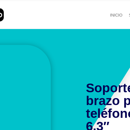
INICIO
Soport
brazo 
teléfon
6.3″